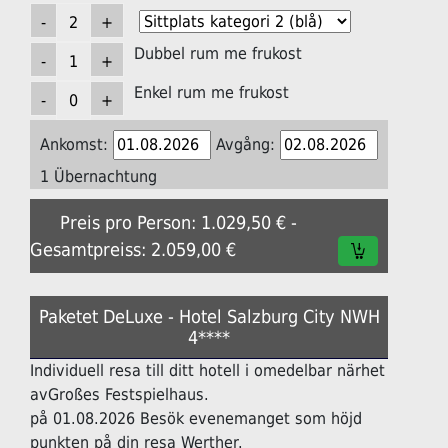
Dubbel rum me frukost
Enkel rum me frukost
Ankomst:
Avgång:
1 Übernachtung
Preis pro Person: 1.029,50 € -
Gesamtpreiss: 2.059,00 €
Paketet DeLuxe - Hotel Salzburg City NWH
4****
Individuell resa till ditt hotell i omedelbar närhet
avGroßes Festspielhaus.
på 01.08.2026 Besök evenemanget som höjd
punkten på din resa Werther.