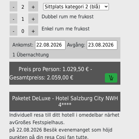
Dubbel rum me frukost
Enkel rum me frukost
Ankomst:
Avgång:
1 Übernachtung
Preis pro Person: 1.029,50 € -
Gesamtpreiss: 2.059,00 €
Paketet DeLuxe - Hotel Salzburg City NWH
4****
Individuell resa till ditt hotell i omedelbar närhet
avGroßes Festspielhaus.
på 22.08.2026 Besök evenemanget som höjd
punkten på din resa Cosi fan tutte.