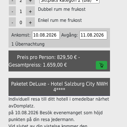
Dubbel rum me frukost
Enkel rum me frukost
Ankomst:
Avgång:
1 Übernachtung
Preis pro Person: 829,50 € -
Gesamtpreiss: 1.659,00 €
Paketet DeLuxe - Hotel Salzburg City NWH
4****
Individuell resa till ditt hotell i omedelbar närhet
avDomplatz.
på 10.08.2026 Besök evenemanget som höjd
punkten på din resa Jedermann.
Vid slutet av din vistelse kommer den