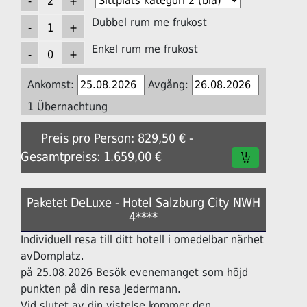
Dubbel rum me frukost
Enkel rum me frukost
Ankomst:
Avgång:
1 Übernachtung
Preis pro Person: 829,50 € -
Gesamtpreiss: 1.659,00 €
Paketet DeLuxe - Hotel Salzburg City NWH
4****
Individuell resa till ditt hotell i omedelbar närhet
avDomplatz.
på 25.08.2026 Besök evenemanget som höjd
punkten på din resa Jedermann.
Vid slutet av din vistelse kommer den