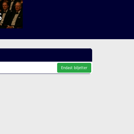
s
Endast biljetter