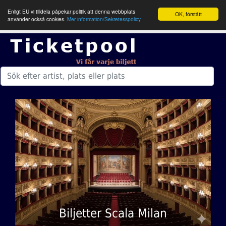
Enligt EU vi tilldela påpekar politik att denna webbplats
OK, förstått
använder också cookies.
Mer information/Sekretesspolicy
Biljetter Scala Milan