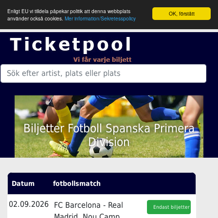
Enligt EU vi tilldela påpekar politik att denna webbplats
OK, förstått
använder också cookies.
Mer information/Sekretesspolicy
Biljetter Fotboll Spanska Primera
Division
Datum
fotbollsmatch
02.09.2026
FC Barcelona - Real
Endast biljetter
Madrid, Nou Camp