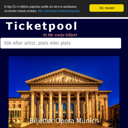
Enligt EU vi tilldela påpekar politik att denna webbplats
OK, förstått
använder också cookies.
Mer information/Sekretesspolicy
Biljetter Opera Munich