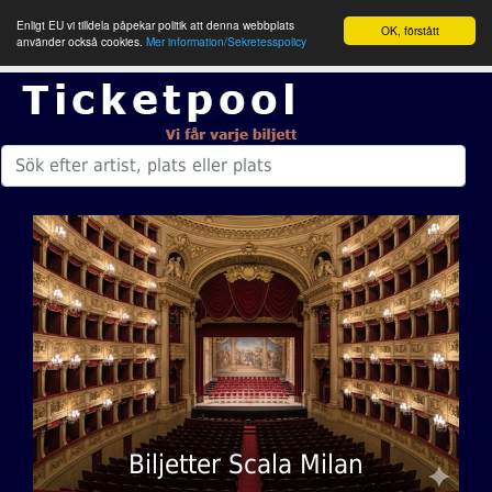
Enligt EU vi tilldela påpekar politik att denna webbplats
OK, förstått
använder också cookies.
Mer information/Sekretesspolicy
Biljetter Scala Milan