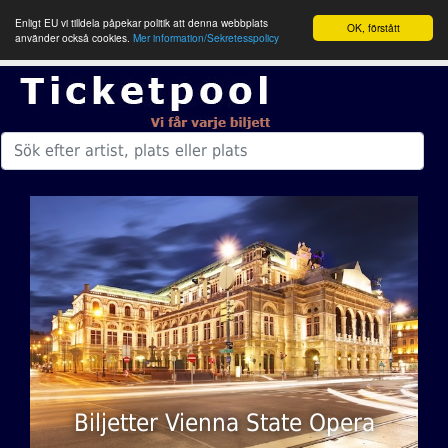
Enligt EU vi tilldela påpekar politik att denna webbplats
OK, förstått
använder också cookies.
Mer information/Sekretesspolicy
Biljetter Vienna State Opera