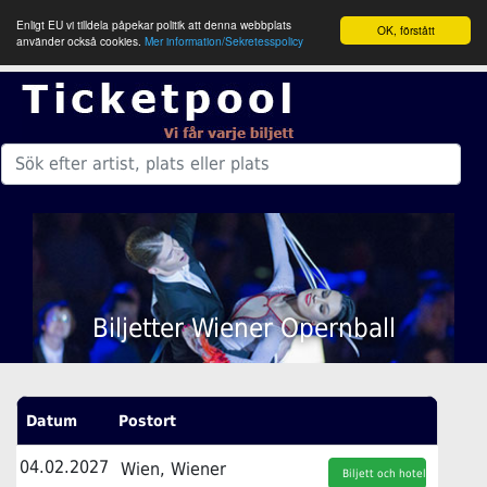
Enligt EU vi tilldela påpekar politik att denna webbplats
OK, förstått
använder också cookies.
Mer information/Sekretesspolicy
Biljetter Wiener Opernball
Datum
Postort
04.02.2027
Wien, Wiener
Biljett och hotell