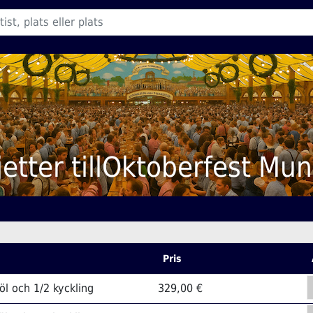
ljetter tillOktoberfest Mun
Pris
 öl och 1/2 kyckling
329,00 €