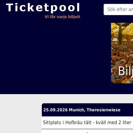
Bi
25.09.2026 Munich, Theresienwiese
Sittplats i Hofbräu tält - kväll med 2 liter