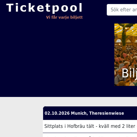
Bi
02.10.2026 Munich, Theresienwiese
Sittplats i Hofbräu tält - kväll med 2 liter