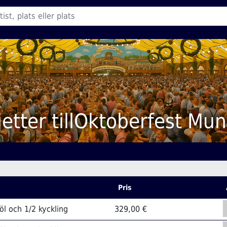
ljetter tillOktoberfest Mun
Pris
 öl och 1/2 kyckling
329,00 €