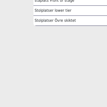
ståplats Front of stage
Stolplatser lower tier
Stolplatser Övre skiktet