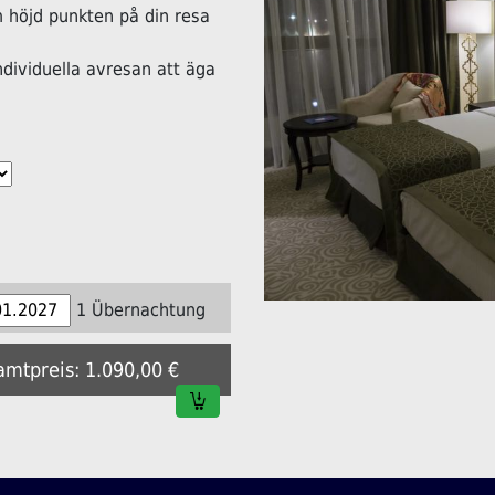
höjd punkten på din resa
ndividuella avresan att äga
1 Übernachtung
amtpreis: 1.090,00 €