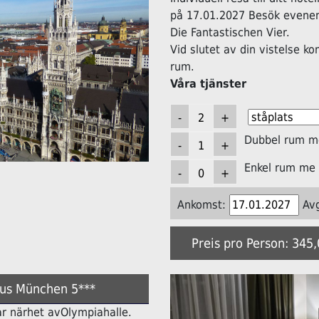
på 17.01.2027 Besök evene
Die Fantastischen Vier.
Vid slutet av din vistelse k
rum.
Våra tjänster
Dubbel rum me
Enkel rum me 
Ankomst:
Av
Preis pro Person: 345
xus München 5***
lbar närhet avOlympiahalle.