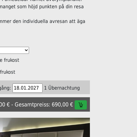
manget som höjd punkten på din resa
ommer den individuella avresan att äga
 frukost
frukost
gång:
1 Übernachtung
,00 € - Gesamtpreiss: 690,00 €