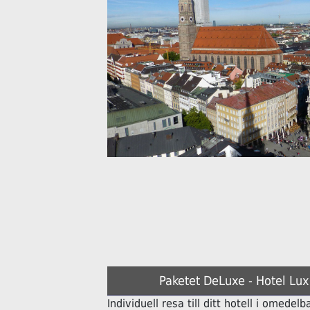
Paketet DeLuxe - Hotel Lu
Individuell resa till ditt hotell i omede