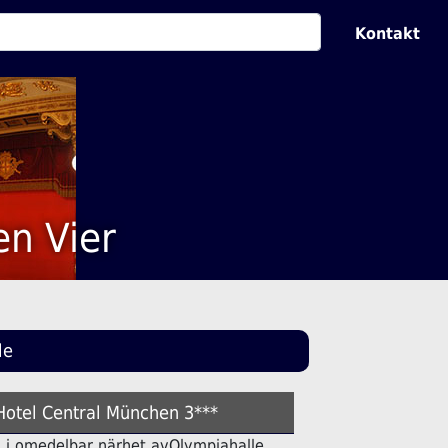
Kontakt
en Vier
le
 Hotel Central München 3***
tell i omedelbar närhet avOlympiahalle.